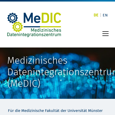
Skip
to
content
DE
EN
Medizinisches
Datenintegrationszentr
(MeDIC)
Für die Medizinische Fakultät der Universität Münster