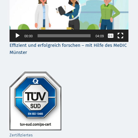
Keine
00:00
04:09
Deutsch
Effizient und erfolgreich forschen – mit Hilfe des MeDIC
Münster
Zertifiziertes